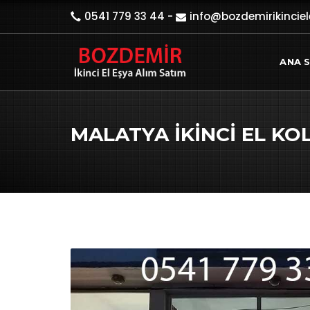
0541 779 33 44
-
info@bozdemirikincie
ANA 
MALATYA İKINCI EL KO