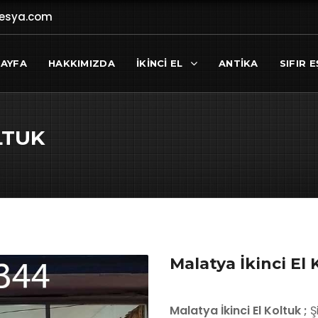
lesya.com
SAYFA
HAKKIMIZDA
İKINCI EL
ANTIKA
SIFIR E
LTUK
Malatya İkinci El 
Malatya İkinci El Koltuk ;
Ş