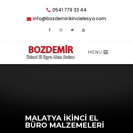
0541 779 33 44
info@bozdemirikincielesya.com
MENU
MALATYA İKINCI EL
BÜRO MALZEMELERI