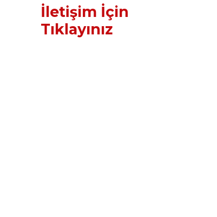
İletişim İçin
Tıklayınız
Etiketler : Malatya 2. El Eşya Alan
Yerler , Malatya 2. El Eşya Alanlar
, Malatya 2. El Eşya Firmaları
, Malatya 2. El Eşya Firması ,
Malatya İkinci El Eşya Firması
, Malatya İkinci El Eşya Firmaları
, Malatya 2. El Eşya Fiyatları
, Malatya 2. El Eşya Dörtyol ,
Malatya İkinci El Oturma Grubu ,
Malatya İkinci El Beyaz Eşya ,
Malatya İkinci El Bebek Arabası ,
Malatya İkinci El Büro Malzemeleri