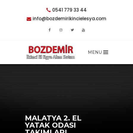
0541 779 33 44
info@bozdemirikincielesya.com
MENU
MALATYA 2. EL
YATAK ODASI
TAKIMLARI