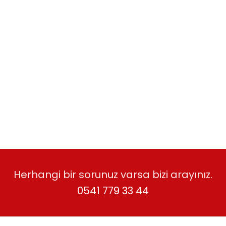
Etiketler : Malatya 2. El Koltuk ,
Malatya 2. El Koltuk Takımı ,
Malatya 2. El Koşu Bandı , Malatya
2. El Koltuk Takımları , Malatya 2. El
Yatak , Malatya 2. El Yatak
Dolapları , Malatya 2. El Yatak
Odası Takımı , Malatya 2. El Yatak
Odası Takımları
Herhangi bir sorunuz varsa bizi arayınız.
0541 779 33 44